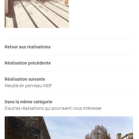
En cochant cette case, vous consentez à recevoir nos propositions commerciales à
l'adresse email indiqué ci-dessus. Vous pouvez vous désinscrire à tout moment en
utilisant
le formulaire de désinscription
.
Retour aux réalisations
INSCRIPTION
Réalisation précédente
Réalisation suivante
Meuble en panneau MDF
Une questio
Dans la même catégorie
D'autres réalisations qui pourraient vous intéresser
ACCUEIL
05 46 05 16 0
MENUISERIE
AGENCEMENT