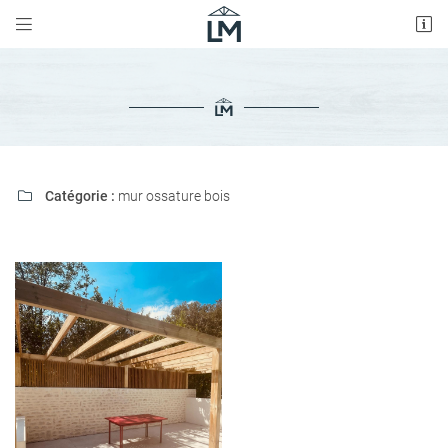


5 Rte de Saujon,
17600 Médis
05 46 05 16 06
Catégorie :
mur ossature bois

Adresse email de réception

Recopier le code ci-contre

Rafraîchir le captcha
