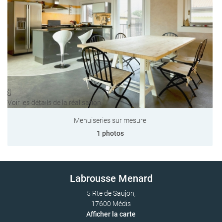
PENTE & BARDAGE
Rejoignez-n
S RÉALISATIONS
AVIS
ACTUALITÉS
Restez infor
CONTACT

Voir les détails de la réalisation
INSCRIPTION NEWS
Menuiseries sur mesure
1 photos
Labrousse Menard
5 Rte de Saujon,
17600 Médis
Afficher la carte