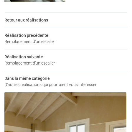
Retour aux réalisations
En cochant cette case, vous consentez à recevoir nos propositions commerciales à
l'adresse email indiqué ci-dessus. Vous pouvez vous désinscrire à tout moment en
Réalisation précédente
utilisant
le formulaire de désinscription
.
Remplacement d'un escalier
INSCRIPTION
Réalisation suivante
Remplacement d'un escalier
Dans la même catégorie
Une questio
D'autres réalisations qui pourraient vous intéresser
ACCUEIL
05 46 05 16 0
MENUISERIE
AGENCEMENT